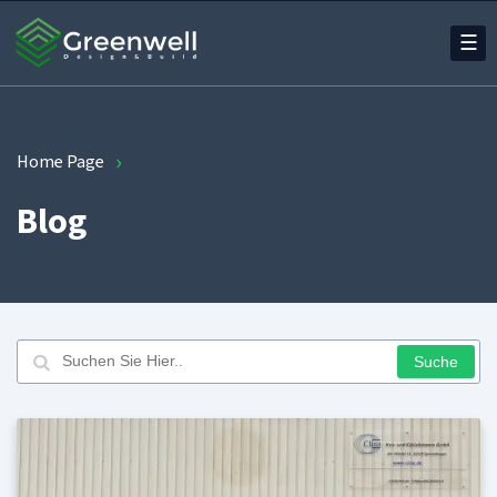
☰
›
Home Page
Blog
Suche