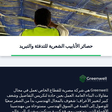
حصائر الأنابيب الشعرية للتدفئة والتبريد
Greenwell هي شركة مصرية للقطاع الخاص تعمل في مجال
مقاولات البناء العامة. العمل بعين حادة لتكريس التفاصيل وشغف
كبير لتغيير الأعراف؛ شغوف بالمجال الهندسي، بدأ من الصفر سعيًا
للوصول إلى القمة في السوق الهندسي. مستوحاة من مهندسينا
الأقوياء الذين يتمتعون بمعرفة كبيرة. سنكون سفيرك إلى عالم