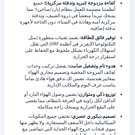
كفاءة مزدوجة (تبريد وتدفئة مركزية):
جميع
أنظمتنا مصممة للعمل بنظام (بارد/ساخن)؛ مما
يمنحك تبريداً منعشاً في ذروة الصيف، وتدفئة
مركزية آمنة وهادئة في الشتاء، دون الحاجة لأجهزة
تدفئة إضافية.
توفير فائق للطاقة:
نعتمد تقنيات متطورة (مثل
التكنولوجيا الإنفرتر في أنظمة VRF) التي تقلل
استهلاك الكهرباء بشكل ملحوظ مع الحفاظ على
استقرار درجة الحرارة.
هدوء تام وتشغيل صامت:
بفضل تركيب وحدات
لفائف المروحة المخفية وتصميم مجاري الهواء
بمعايير هندسية، نضمن لك تدفق هواء هادئ تماماً
يناسب غرف النوم والمكاتب الإدارية.
توزيع ذكي ومتوازن:
نضمن وصول الهواء البارد أو
الدافئ لكل زاوية في الغرفة بانتظام، مما يقضي
على البقع الحرارية ويمنحك راحة متكاملة.
تصميم ديكوري عصري:
تختفي جميع المكونات
الميكانيكية داخل الأسقف المستعارة، ولا يظهر منها
سوى فتحات خروج الهواء الجذابة التي تتماشى مع